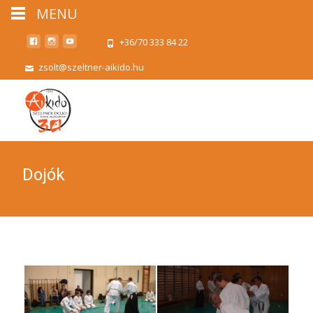
MENU
+36/70 333 84 22
zsolt@szeltner-aikido.hu
Dojók