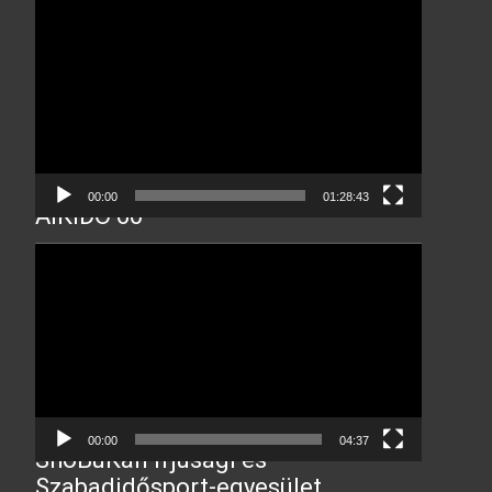
Video
Player
00:00
01:28:43
AIKIDO 60
Video
Player
00:00
04:37
ShoBuKan Ifjúsági és
Szabadidősport-egyesület