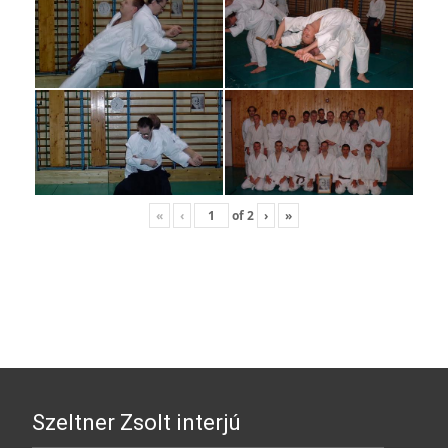
«
‹
of
2
›
»
Szeltner Zsolt interjú