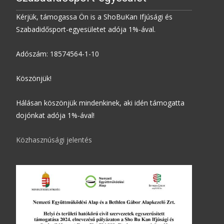
Kérjük, támogassa Ön is a ShoBuKan Ifjúsági és
Szabadidősport-egyesületet adója 1%-ával.
Adószám: 18574564-1-10
Köszönjük!
Hálásan köszönjük mindenkinek, aki idén támogatta
dojónkat adója 1%-ával!
Közhasznúsági jelentés