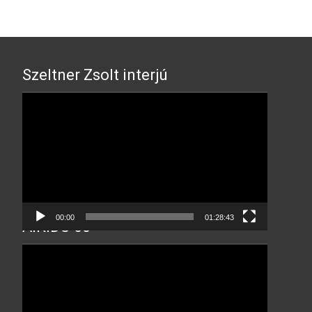
Szeltner Zsolt interjú
Video
Player
00:00
01:28:43
AIKIDO 60
Video
Player