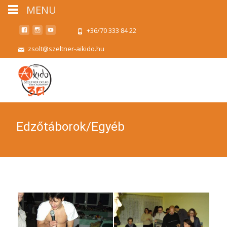
MENU
+36/70 333 84 22
zsolt@szeltner-aikido.hu
Edzőtáborok/Egyéb