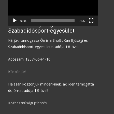
00:00
04:37
ShoBuKan Ifjúsági és
Szabadidősport-egyesület
Kérjük, támogassa Ön is a ShoBuKan Ifjúsági és
Szabadidősport-egyesületet adója 1%-ával.
Adószám: 18574564-1-10
Köszönjük!
Hálásan köszönjük mindenkinek, aki idén támogatta
dojónkat adója 1%-ával!
Közhasznúsági jelentés