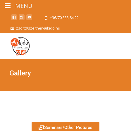
MENU
+36/70 333 84 22
zsolt@szeltner-aikido.hu
Gallery
Seminars/Other Pictures