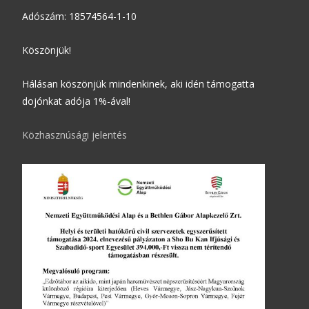
Adószám: 18574564-1-10
Köszönjük!
Hálásan köszönjük mindenkinek, aki idén támogatta
dojónkat adója 1%-ával!
Közhasznúsági jelentés