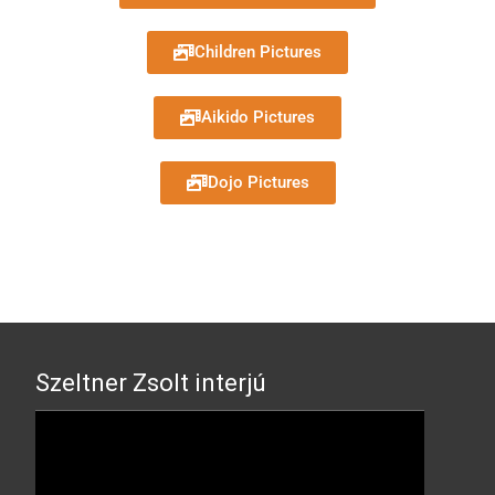
Children Pictures
Aikido Pictures
Dojo Pictures
Szeltner Zsolt interjú
Video
Player