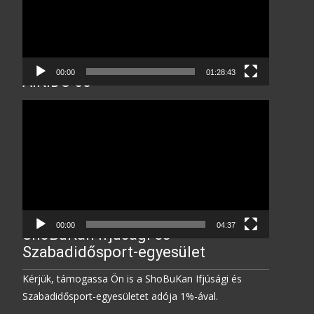
00:00
01:28:43
AIKIDO 60
Video
Player
00:00
04:37
ShoBuKan Ifjúsági és
Szabadidősport-egyesület
Kérjük, támogassa Ön is a ShoBuKan Ifjúsági és
Szabadidősport-egyesületet adója 1%-ával.