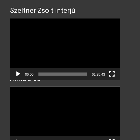
Szeltner Zsolt interjú
Video
Player
00:00
01:28:43
AIKIDO 60
Video
Player