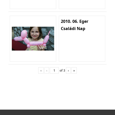
2010. 06. Eger
Családi Nap
«
‹
of
3
›
»