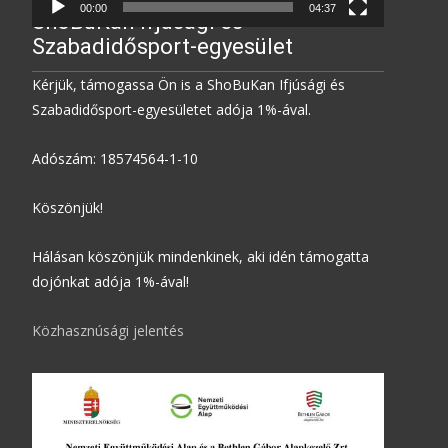
00:00
04:37
ShoBuKan Ifjúsági és
Szabadidősport-egyesület
Kérjük, támogassa Ön is a ShoBuKan Ifjúsági és
Szabadidősport-egyesületet adója 1%-ával.
Adószám: 18574564-1-10
Köszönjük!
Hálásan köszönjük mindenkinek, aki idén támogatta
dojónkat adója 1%-ával!
Közhasznúsági jelentés