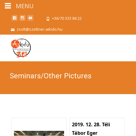
MENU
+36/70 333 84 22
zsolt@szeltner-aikido.hu
Seminars/Other Pictures
2019. 12. 28. Téli
Tábor Eger