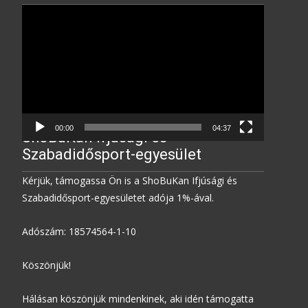
Video
Player
00:00
04:37
ShoBuKan Ifjúsági és
Szabadidősport-egyesület
Kérjük, támogassa Ön is a ShoBuKan Ifjúsági és
Szabadidősport-egyesületet adója 1%-ával.
Adószám: 18574564-1-10
Köszönjük!
Hálásan köszönjük mindenkinek, aki idén támogatta