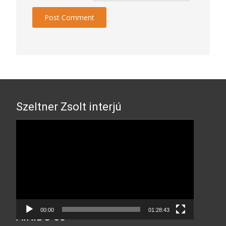
Szeltner Zsolt interjú
Video
Player
00:00
01:28:43
AIKIDO 60