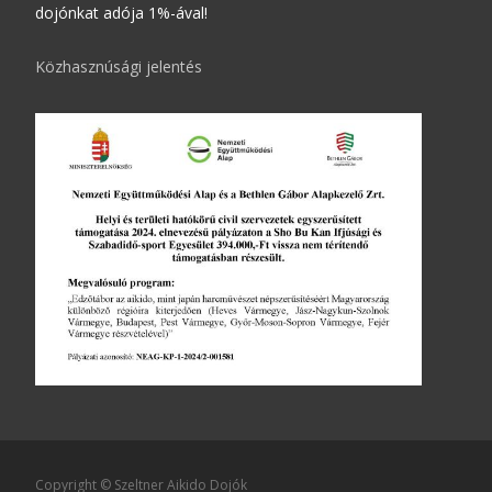
dojónkat adója 1%-ával!
Közhasznúsági jelentés
Copyright © Szeltner Aikido Dojók