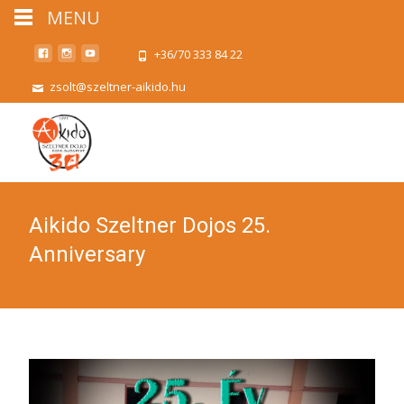
MENU
+36/70 333 84 22
zsolt@szeltner-aikido.hu
Aikido Szeltner Dojos 25.
Anniversary