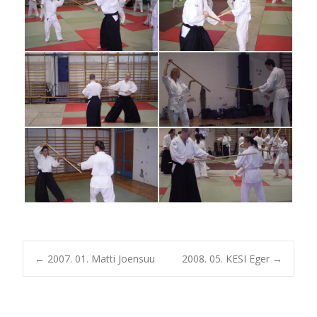
Post
←
2007. 01. Matti Joensuu
2008. 05. KESI Eger
→
navigation