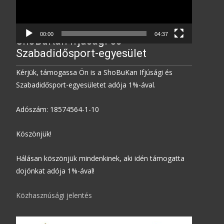
00:00
04:37
ShoBuKan Ifjúsági és
Szabadidősport-egyesület
Kérjük, támogassa Ön is a ShoBuKan Ifjúsági és
Szabadidősport-egyesületet adója 1%-ával.
Adószám: 18574564-1-10
Köszönjük!
Hálásan köszönjük mindenkinek, aki idén támogatta
dojónkat adója 1%-ával!
Közhasznúsági jelentés