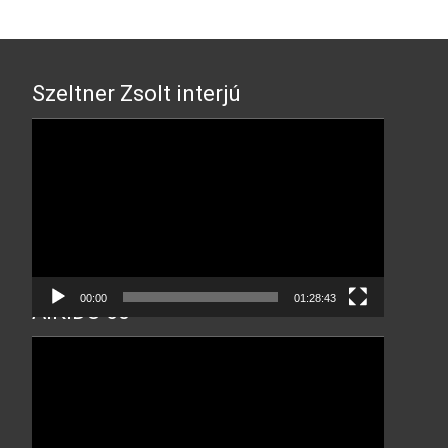
Szeltner Zsolt interjú
Video
Player
00:00
01:28:43
AIKIDO 60
Video
Player