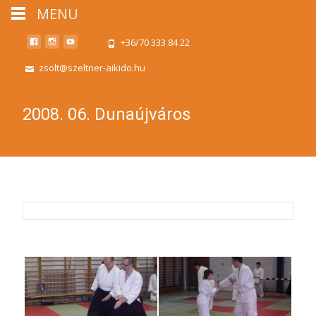
MENU
+36/70 333 84 22
zsolt@szeltner-aikido.hu
2008. 06. Dunaújváros