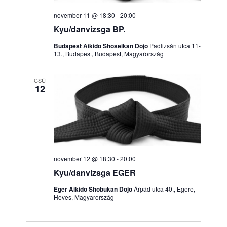
e
november 11 @ 18:30
-
20:00
k
Kyu/danvizsga BP.
Budapest Aikido Shoseikan Dojo
Padlizsán utca 11-
13., Budapest, Budapest, Magyarország
CSÜ
12
november 12 @ 18:30
-
20:00
Kyu/danvizsga EGER
Eger Aikido Shobukan Dojo
Árpád utca 40., Egere,
Heves, Magyarország