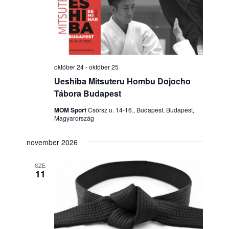
m
n
g
k
y
i
á
n
v
é
á
c
z
l
október 24
-
október 25
i
e
a
Ueshiba Mitsuteru Hombu Dojocho
s
t
Tábora Budapest
ó
z
n
MOM Sport
Csörsz u. 14-16., Budapest, Budapest,
s
t
Magyarország
a
á
n
v
s
november 2026
i
é
a
g
SZE
.
11
z
á
c
e
i
t
ó