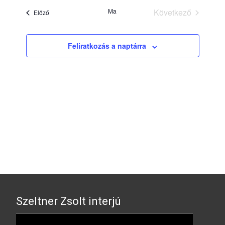
Ma
Következő
Előző
Események
Események
Feliratkozás a naptárra
Szeltner Zsolt interjú
Video