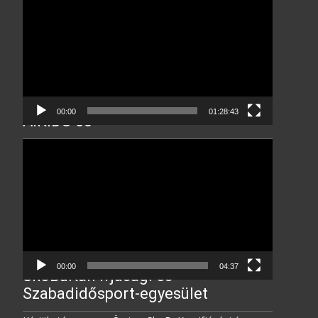
Player
00:00
01:28:43
AIKIDO 60
Video
Player
00:00
04:37
ShoBuKan Ifjúsági és
Szabadidősport-egyesület