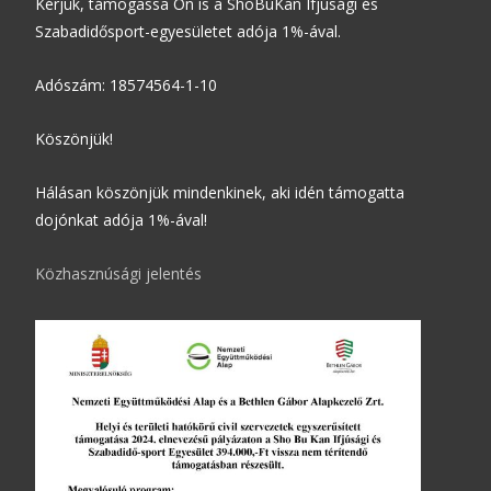
Kérjük, támogassa Ön is a ShoBuKan Ifjúsági és
Szabadidősport-egyesületet adója 1%-ával.
Adószám: 18574564-1-10
Köszönjük!
Hálásan köszönjük mindenkinek, aki idén támogatta
dojónkat adója 1%-ával!
Közhasznúsági jelentés