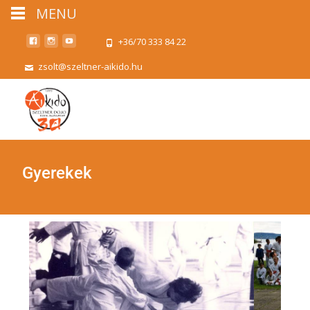
MENU
+36/70 333 84 22
zsolt@szeltner-aikido.hu
Gyerekek