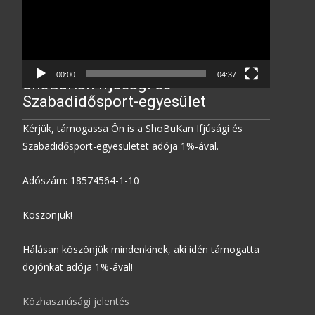
00:00
04:37
ShoBuKan Ifjúsági és
Szabadidősport-egyesület
Kérjük, támogassa Ön is a ShoBuKan Ifjúsági és
Szabadidősport-egyesületet adója 1%-ával.
Adószám: 18574564-1-10
Köszönjük!
Hálásan köszönjük mindenkinek, aki idén támogatta
dojónkat adója 1%-ával!
Közhasznúsági jelentés