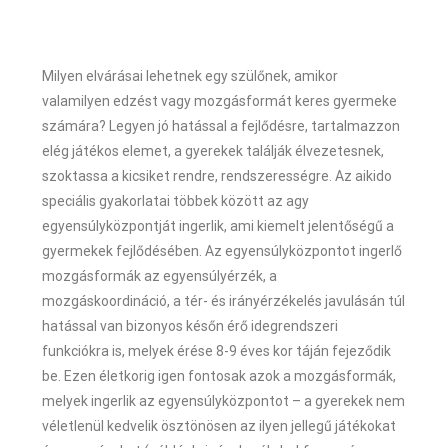
Milyen elvárásai lehetnek egy szülőnek, amikor
valamilyen edzést vagy mozgásformát keres gyermeke
számára? Legyen jó hatással a fejlődésre, tartalmazzon
elég játékos elemet, a gyerekek találják élvezetesnek,
szoktassa a kicsiket rendre, rendszerességre. Az aikido
speciális gyakorlatai többek között az agy
egyensúlyközpontját ingerlik, ami kiemelt jelentőségű a
gyermekek fejlődésében. Az egyensúlyközpontot ingerlő
mozgásformák az egyensúlyérzék, a
mozgáskoordináció, a tér- és irányérzékelés javulásán túl
hatással van bizonyos későn érő idegrendszeri
funkciókra is, melyek érése 8-9 éves kor táján fejeződik
be. Ezen életkorig igen fontosak azok a mozgásformák,
melyek ingerlik az egyensúlyközpontot – a gyerekek nem
véletlenül kedvelik ösztönösen az ilyen jellegű játékokat