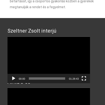
betartását, így a csoportos gyakorlás közben a gyerekek
megtanulják a rendet és a fegyelmet.
Szeltner Zsolt interjú
Video
Player
00:00
01:28:43
AIKIDO 60
Video
Player