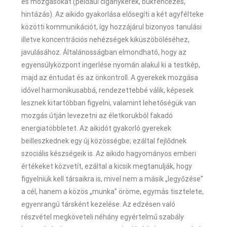
és mozgásokat (például cigánykerék, bukfencezés,
hintázás). Az aikido gyakorlása elősegíti a két agyfélteke
közötti kommunikációt, így hozzájárul bizonyos tanulási
illetve koncentrációs nehézségek kiküszöböléséhez,
javulásához. Általánosságban elmondható, hogy az
egyensúlyközpont ingerlése nyomán alakul ki a testkép,
majd az éntudat és az önkontroll. A gyerekek mozgása
idővel harmonikusabbá, rendezettebbé válik, képesek
lesznek kitartóbban figyelni, valamint lehetőségük van
mozgás útján levezetni az életkorukból fakadó
energiatöbbletet. Az aikidót gyakorló gyerekek
beilleszkednek egy új közösségbe; ezáltal fejlődnek
szociális készségeik is. Az aikido hagyományos emberi
értékeket közvetít, ezáltal a kicsik megtanulják, hogy
figyelniük kell társaikra is, mivel nem a másik „legyőzése”
a cél, hanem a közös „munka” öröme, egymás tisztelete,
egyenrangú társként kezelése. Az edzésen való
részvétel megköveteli néhány egyértelmű szabály