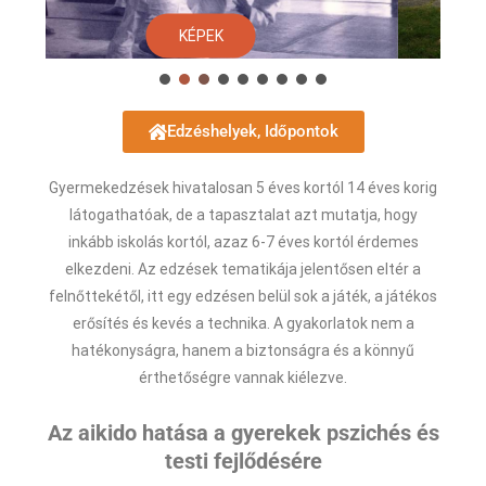
KÉPEK
KÉ
Edzéshelyek, Időpontok
Gyermekedzések hivatalosan 5 éves kortól 14 éves korig
látogathatóak, de a tapasztalat azt mutatja, hogy
inkább iskolás kortól, azaz 6-7 éves kortól érdemes
elkezdeni. Az edzések tematikája jelentősen eltér a
felnőttekétől, itt egy edzésen belül sok a játék, a játékos
erősítés és kevés a technika. A gyakorlatok nem a
hatékonyságra, hanem a biztonságra és a könnyű
érthetőségre vannak kiélezve.
Az aikido hatása a gyerekek pszichés és
testi fejlődésére