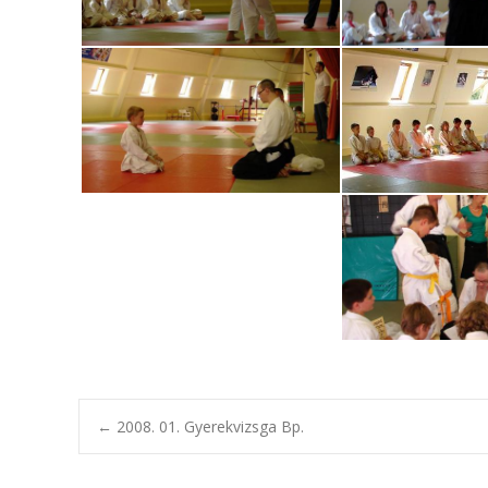
Post
←
2008. 01. Gyerekvizsga Bp.