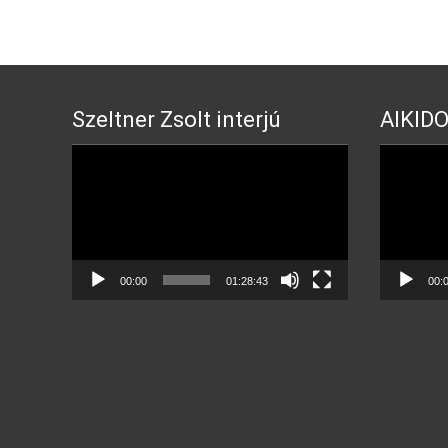
navigation
Szeltner Zsolt interjú
AIKIDO
Video
Video
Player
Player
00:00
01:28:43
00: