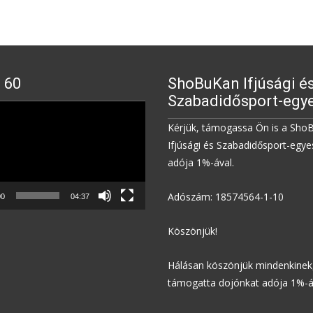
 60
ShoBuKan Ifjúsági é
Szabadidősport-egye
Kérjük, támogassa Ön is a Sho
Ifjúsági és Szabadidősport-egye
adója 1%-ával.
Adószám: 18574564-1-10
00
04:37
Köszönjük!
Hálásan köszönjük mindenkinek,
támogatta dojónkat adója 1%-á