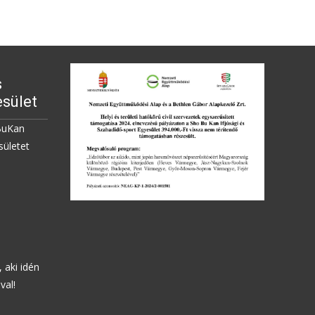
s
sület
BuKan
sületet
 aki idén
val!