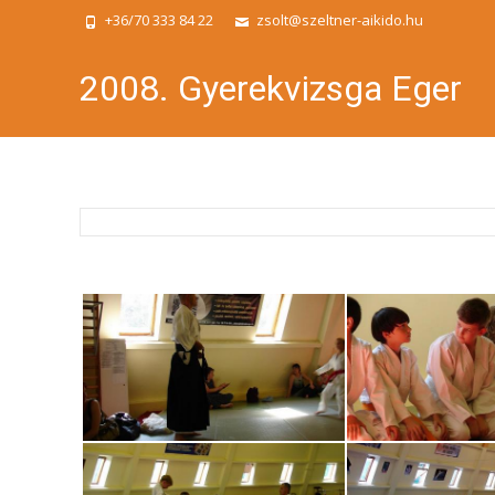
+36/70 333 84 22
zsolt@szeltner-aikido.hu
2008. Gyerekvizsga Eger