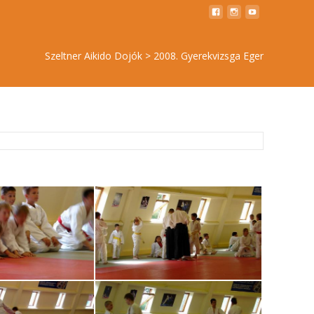
Szeltner Aikido Dojók
>
2008. Gyerekvizsga Eger