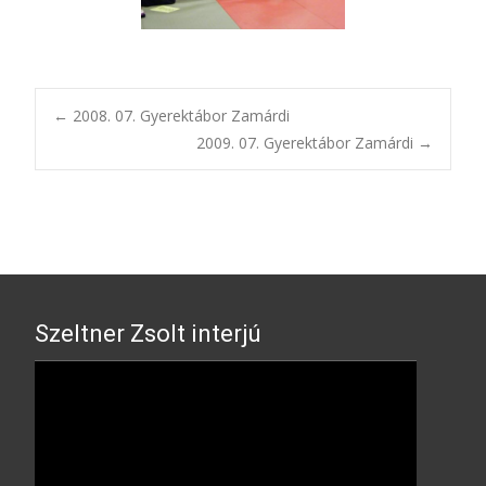
Post
←
2008. 07. Gyerektábor Zamárdi
2009. 07. Gyerektábor Zamárdi
→
navigation
Szeltner Zsolt interjú
Video
Player