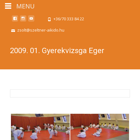
MENU
+36/70 333 84 22
zsolt@szeltner-aikido.hu
2009. 01. Gyerekvizsga Eger