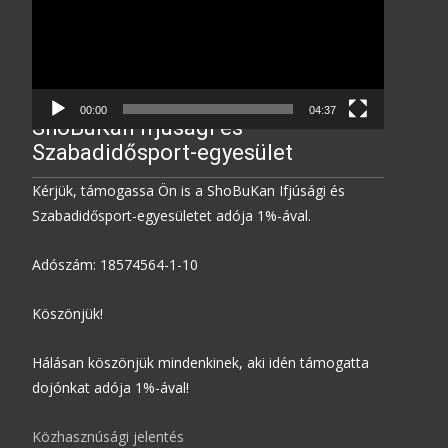
00:00
04:37
ShoBuKan Ifjúsági és
Szabadidősport-egyesület
Kérjük, támogassa Ön is a ShoBuKan Ifjúsági és
Szabadidősport-egyesületet adója 1%-ával.
Adószám: 18574564-1-10
Köszönjük!
Hálásan köszönjük mindenkinek, aki idén támogatta
dojónkat adója 1%-ával!
Közhasznúsági jelentés