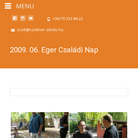
MENU
+36/70 333 84 22
zsolt@szeltner-aikido.hu
2009. 06. Eger Családi Nap