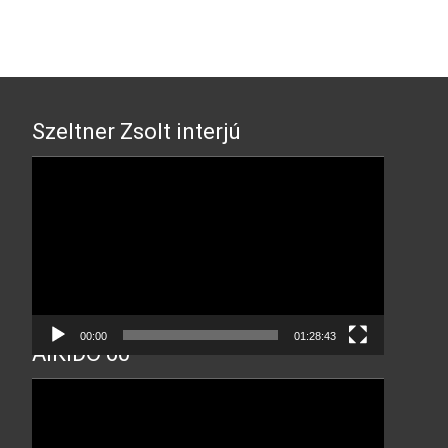
navigation
Szeltner Zsolt interjú
Video
Player
00:00
01:28:43
AIKIDO 60
Video
Player