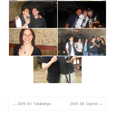
Post
←
2009. 04. Tatabánya
2009. 08. Sopron
→