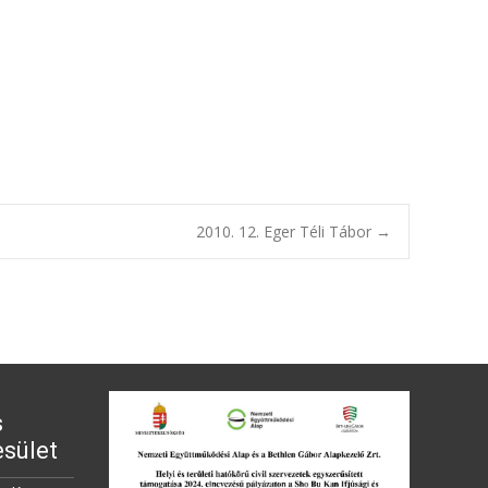
2010. 12. Eger Téli Tábor
→
s
sület