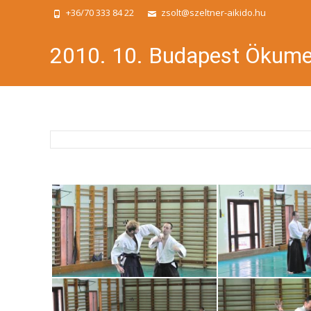
+36/70 333 84 22
zsolt@szeltner-aikido.hu
2010. 10. Budapest Ökume