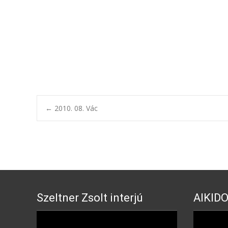
Post
←
2010. 08. Vác
navigation
Szeltner Zsolt interjú
AIKIDO
Video
Video