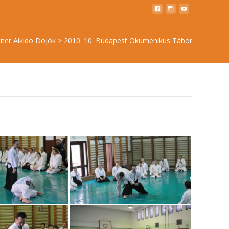
tner Aikido Dojók
>
2010. 10. Budapest Ökumenikus Tábor