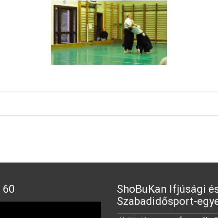
 60
ShoBuKan Ifjúsági é
Szabadidősport-egye