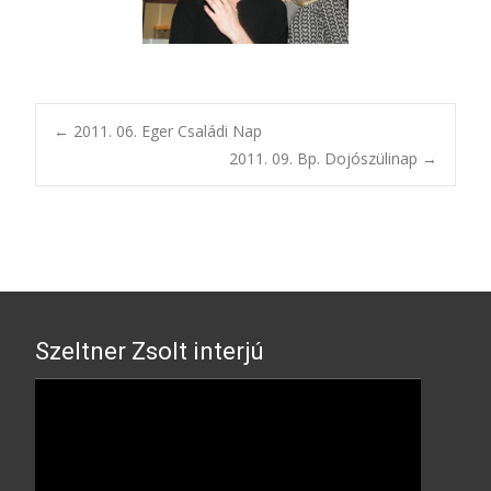
Post
←
2011. 06. Eger Családi Nap
2011. 09. Bp. Dojószülinap
→
navigation
Szeltner Zsolt interjú
Video
Player