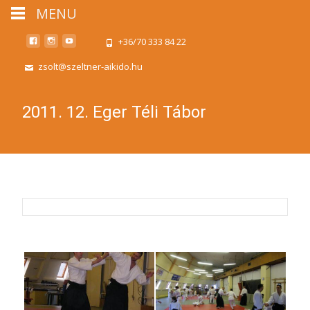
MENU
+36/70 333 84 22
zsolt@szeltner-aikido.hu
2011. 12. Eger Téli Tábor