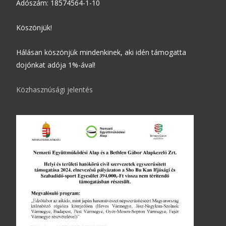
Adószám: 18574564-1-10
Köszönjük!
Hálásan köszönjük mindenkinek, aki idén támogatta
dojónkat adója 1%-ával!
Közhasznúsági jelentés