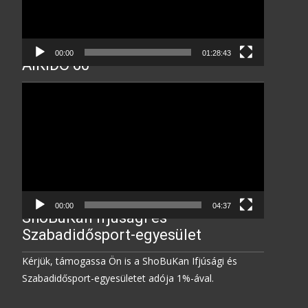
00:00
01:28:43
AIKIDO 60
Video
Player
00:00
04:37
ShoBuKan Ifjúsági és
Szabadidősport-egyesület
Kérjük, támogassa Ön is a ShoBuKan Ifjúsági és
Szabadidősport-egyesületet adója 1%-ával.