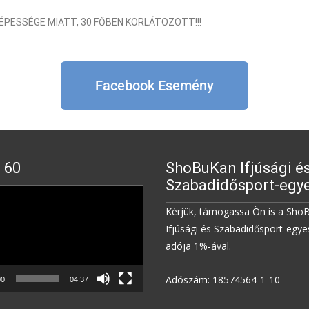
PESSÉGE MIATT, 30 FŐBEN KORLÁTOZOTT!!!
Facebook Esemény
 60
ShoBuKan Ifjúsági é
Szabadidősport-egye
Kérjük, támogassa Ön is a Sho
Ifjúsági és Szabadidősport-egye
adója 1%-ával.
Adószám: 18574564-1-10
00
04:37