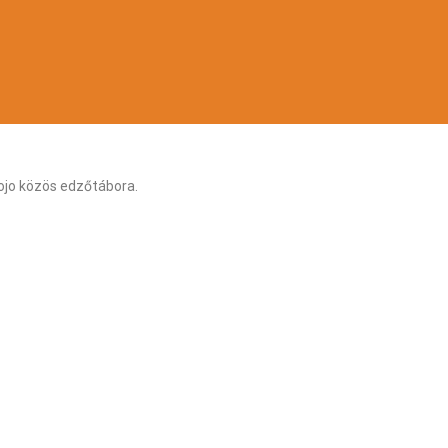
Dojo közös edzőtábora.