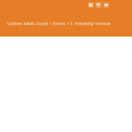
Szeltner Aikido Dojók
>
Events
>
5. Friendship Seminar