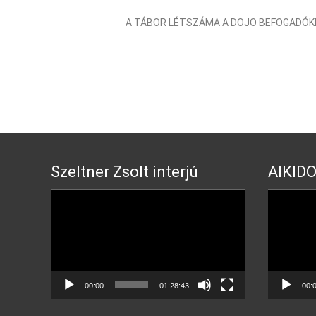
A TÁBOR LÉTSZÁMA A DOJO BEFOGADÓKÉ
Szeltner Zsolt interjú
AIKIDO
Video
Video
Player
Player
00:00
01:28:43
00: