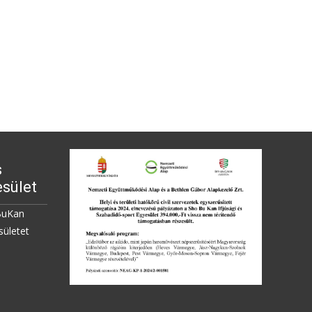
s
sület
BuKan
sületet