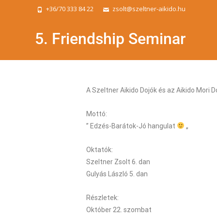
+36/70 333 84 22
zsolt@szeltner-aikido.hu
5. Friendship Seminar
A Szeltner Aikido Dojók és az Aikido Mori 
Mottó:
” Edzés-Barátok-Jó hangulat
„
Oktatók:
Szeltner Zsolt 6. dan
Gulyás László 5. dan
Részletek:
Október 22. szombat