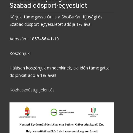
Szabadidősport-egyesület
Kérjük, támogassa Ön is a ShoBuKan Ifjúsági és
Szabadidősport-egyesületet adója 1%-ával.
Adószám: 18574564-1-10
Köszönjük!
Hálásan köszönjük mindenkinek, aki idén támogatta
dojónkat adója 1%-ával!
Közhasznúsági jelentés