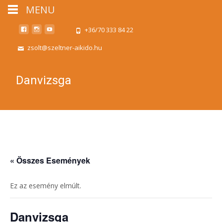
MENU
+36/70 333 84 22
zsolt@szeltner-aikido.hu
Danvizsga
« Összes Események
Ez az esemény elmúlt.
Danvizsga