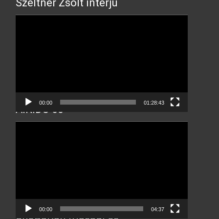
Szeltner Zsolt interjú
Video
Player
00:00
01:28:43
AIKIDO 60
Video
Player
00:00
04:37
ShoBuKan Ifjúsági és