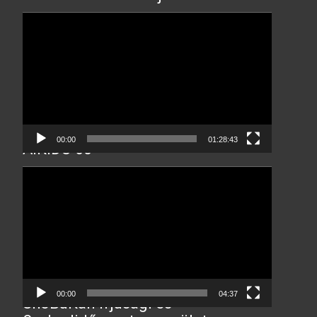
Video
Player
00:00
01:28:43
AIKIDO 60
Video
Player
00:00
04:37
ShoBuKan Ifjúsági és