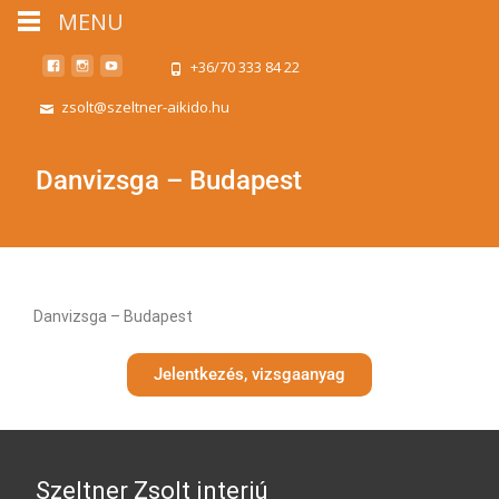
MENU
+36/70 333 84 22
zsolt@szeltner-aikido.hu
Danvizsga – Budapest
Danvizsga – Budapest
Jelentkezés, vizsgaanyag
Szeltner Zsolt interjú