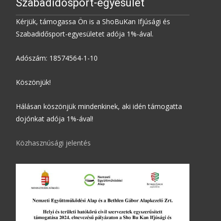
Szabadidősport-egyesület
Kérjük, támogassa Ön is a ShoBuKan Ifjúsági és
Szabadidősport-egyesületet adója 1%-ával.
Adószám: 18574564-1-10
Köszönjük!
Hálásan köszönjük mindenkinek, aki idén támogatta
dojónkat adója 1%-ával!
Közhasznúsági jelentés