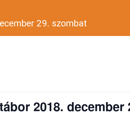
 december 29. szombat
Szeltner Aikido Dojók
őtábor 2018. december