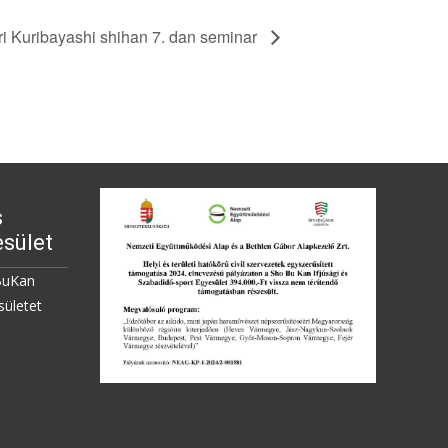
i Kuribayashi shihan 7. dan seminar
s
sület
BuKan
sületet