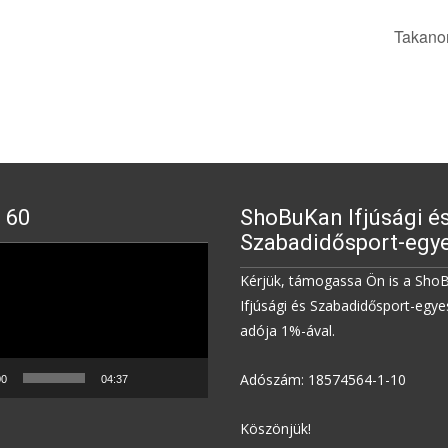
Takanor
 60
ShoBuKan Ifjúsági é
Szabadidősport-egye
Kérjük, támogassa Ön is a Sho
Ifjúsági és Szabadidősport-egye
adója 1%-ával.
Adószám: 18574564-1-10
00
04:37
Köszönjük!