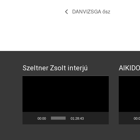
DANVIZSGA ősz
Szeltner Zsolt interjú
AIKIDO
Video
Video
Player
Player
00:00
01:28:43
00: