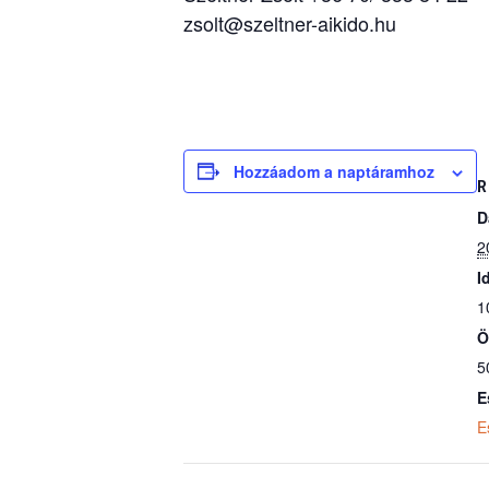
zsolt@szeltner-aikido.hu
Hozzáadom a naptáramhoz
R
D
2
I
1
Ö
5
E
E