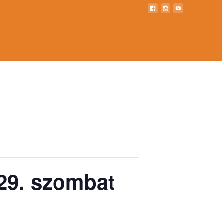
>
Events
>
Egri Téli Edzőtábor 2018. december 29. szombat
 29. szombat