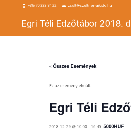
+36/70 333 84 22
zsolt@szeltner-aikido.hu
Egri Téli Edzőtábor 2018.
« Összes Események
Ez az esemény elmúlt.
Egri Téli Edz
5000HUF
2018-12-29 @ 10:00
-
16:45