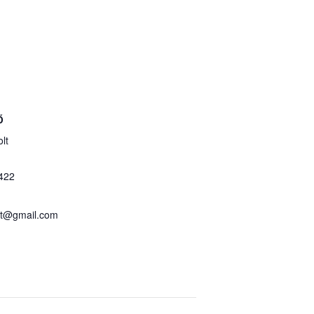
Ő
lt
422
olt@gmail.com