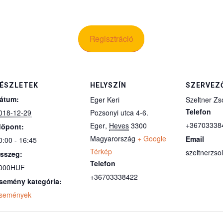
Regisztráció
ÉSZLETEK
HELYSZÍN
SZERVEZ
átum:
Eger Keri
Szeltner Zso
Telefon
018-12-29
Pozsonyi utca 4-6.
+36703338
Eger
,
Heves
3300
dőpont:
Magyarország
+ Google
Email
0:00 - 16:45
Térkép
szeltnerzs
sszeg:
Telefon
000HUF
+36703338422
semény kategória:
semények