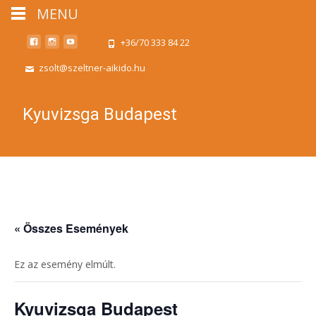
MENU
+36/70 333 84 22
zsolt@szeltner-aikido.hu
Kyuvizsga Budapest
« Összes Események
Ez az esemény elmúlt.
Kyuvizsga Budapest