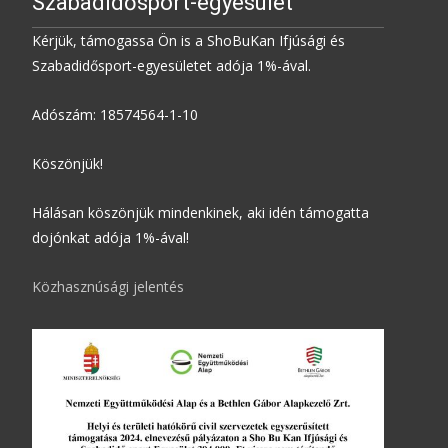
Szabadidősport-egyesület
Kérjük, támogassa Ön is a ShoBuKan Ifjúsági és
Szabadidősport-egyesületet adója 1%-ával.
Adószám: 18574564-1-10
Köszönjük!
Hálásan köszönjük mindenkinek, aki idén támogatta
dojónkat adója 1%-ával!
Közhasznúsági jelentés