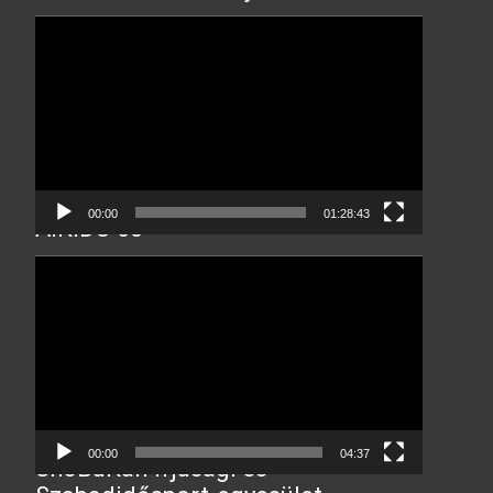
Video
Player
00:00
01:28:43
AIKIDO 60
Video
Player
00:00
04:37
ShoBuKan Ifjúsági és