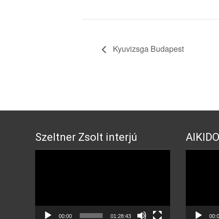
Kyuvizsga Budapest
Szeltner Zsolt interjú
AIKIDO
Video
Video
Player
Player
00:00
01:28:43
00: