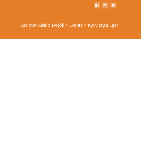
Szeltner Aikido Dojók
>
Events
>
Kyuvizsga Eger