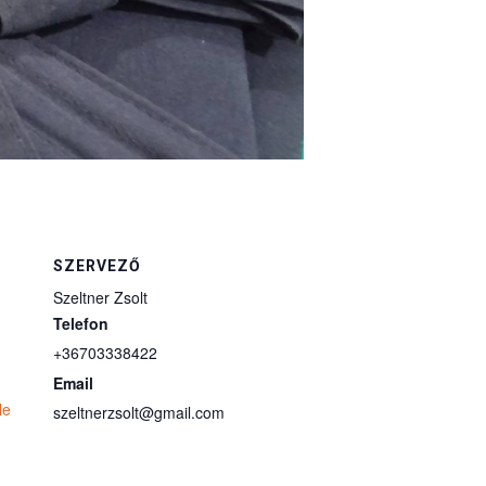
SZERVEZŐ
Szeltner Zsolt
Telefon
+36703338422
Email
le
szeltnerzsolt@gmail.com