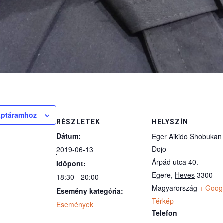
aptáramhoz
RÉSZLETEK
HELYSZÍN
Dátum:
Eger Aikido Shobukan
Dojo
2019-06-13
Árpád utca 40.
Időpont:
Egere
,
Heves
3300
18:30 - 20:00
Magyarország
+ Goog
Esemény kategória:
Térkép
Események
Telefon