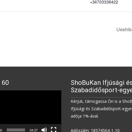
+36703338422
Ueshib
 60
ShoBuKan Ifjúsági é
Szabadidősport-egye
Kérjük, támogassa Ön is a Sho
Ifjúsági és Szabadidősport-egye
adója 1%-ával.
Adószám: 18574564-1-10
00
04:37