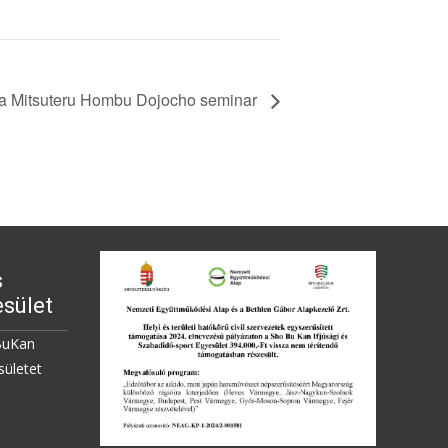
a Mitsuteru Hombu Dojocho seminar
s
sület
BuKan
sületet