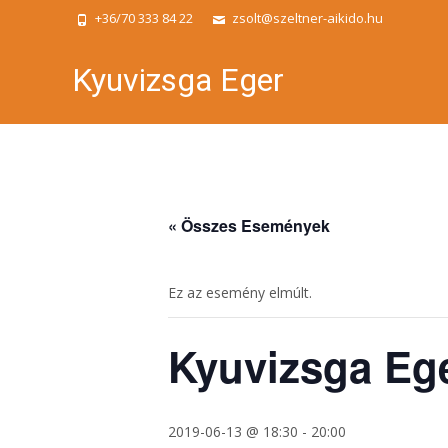
+36/70 333 84 22
zsolt@szeltner-aikido.hu
Kyuvizsga Eger
« Összes Események
Ez az esemény elmúlt.
Kyuvizsga Eg
2019-06-13 @ 18:30
-
20:00