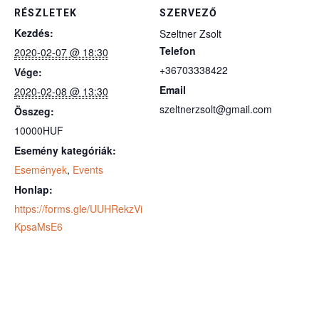
RÉSZLETEK
SZERVEZŐ
Kezdés:
Szeltner Zsolt
Telefon
2020-02-07 @ 18:30
+36703338422
Vége:
Email
2020-02-08 @ 13:30
szeltnerzsolt@gmail.com
Összeg:
10000HUF
Esemény kategóriák:
Események
,
Events
Honlap:
https://forms.gle/UUHRekzVi
KpsaMsE6