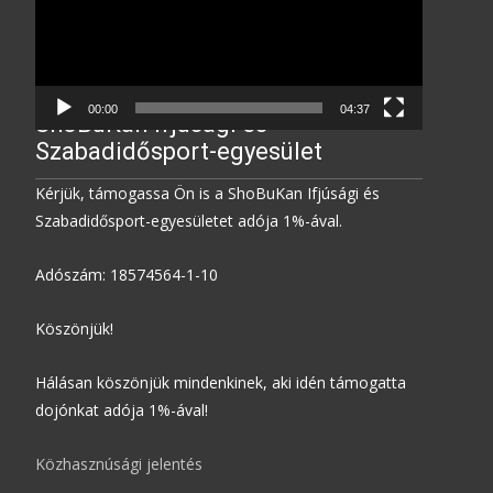
00:00
04:37
ShoBuKan Ifjúsági és
Szabadidősport-egyesület
Kérjük, támogassa Ön is a ShoBuKan Ifjúsági és
Szabadidősport-egyesületet adója 1%-ával.
Adószám: 18574564-1-10
Köszönjük!
Hálásan köszönjük mindenkinek, aki idén támogatta
dojónkat adója 1%-ával!
Közhasznúsági jelentés