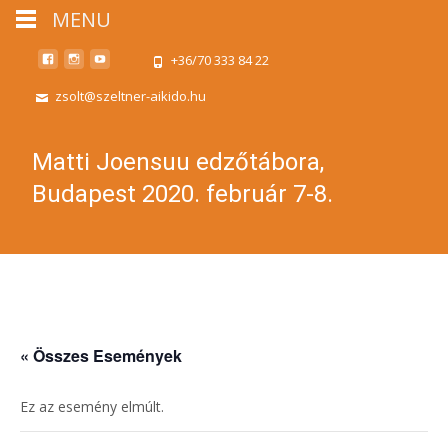
MENU
+36/70 333 84 22
zsolt@szeltner-aikido.hu
Matti Joensuu edzőtábora,
Budapest 2020. február 7-8.
« Összes Események
Ez az esemény elmúlt.