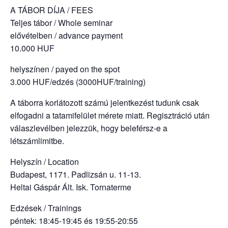
A TÁBOR DÍJA / FEES
Teljes tábor / Whole seminar
elővételben / advance payment
10.000 HUF
helyszínen / payed on the spot
3.000 HUF/edzés (3000HUF/training)
A táborra korlátozott számú jelentkezést tudunk csak
elfogadni a tatamifelület mérete miatt. Regisztráció után
válaszlevélben jelezzük, hogy beleférsz-e a
létszámlimitbe.
Helyszín / Location
Budapest, 1171. Padlizsán u. 11-13.
Heltai Gáspár Ált. Isk. Tornaterme
Edzések / Trainings
péntek: 18:45-19:45 és 19:55-20:55