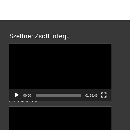
Szeltner Zsolt interjú
Video
Player
00:00
01:28:43
AIKIDO 60
Video
Player