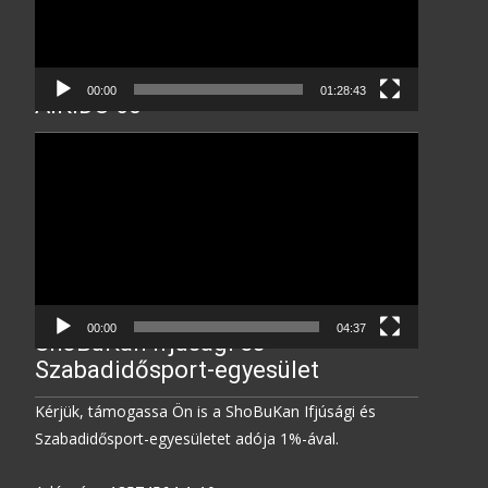
00:00
01:28:43
AIKIDO 60
Video
Player
00:00
04:37
ShoBuKan Ifjúsági és
Szabadidősport-egyesület
Kérjük, támogassa Ön is a ShoBuKan Ifjúsági és
Szabadidősport-egyesületet adója 1%-ával.