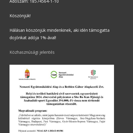
Adószám: 18574564-1-10
Köszönjük!
Hálásan köszönjük mindenkinek, aki idén támogatta
dojónkat adója 1%-ával!
Közhasznúsági jelentés