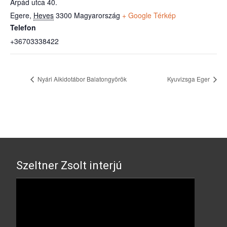
Árpád utca 40.
Egere
,
Heves
3300
Magyarország
+ Google Térkép
Telefon
+36703338422
Nyári Aikidotábor Balatongyörök
Kyuvizsga Eger
Szeltner Zsolt interjú
Video
Player