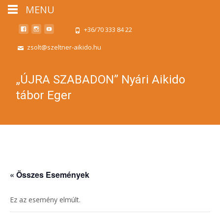
MENU
+36/70 333 84 22
zsolt@szeltner-aikido.hu
„ÚJRA SZABADON” Nyári Aikido
tábor Eger
« Összes Események
Ez az esemény elmúlt.