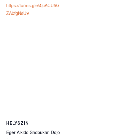
https://forms.gle/4jcACU5G
ZAbfgNsU9
HELYSZÍN
Eger Aikido Shobukan Dojo