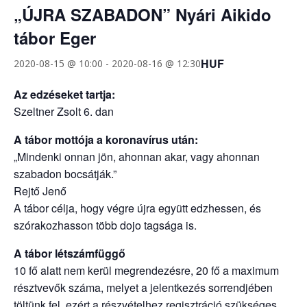
„ÚJRA SZABADON” Nyári Aikido
tábor Eger
HUF
2020-08-15 @ 10:00
-
2020-08-16 @ 12:30
Az edzéseket tartja:
Szeltner Zsolt 6. dan
A tábor mottója a koronavírus után:
„Mindenki onnan jön, ahonnan akar, vagy ahonnan
szabadon bocsátják.”
Rejtő Jenő
A tábor célja, hogy végre újra együtt edzhessen, és
szórakozhasson több dojo tagsága is.
A tábor létszámfüggő
10 fő alatt nem kerül megrendezésre, 20 fő a maximum
résztvevők száma, melyet a jelentkezés sorrendjében
töltünk fel, ezért a részvételhez regisztráció szükséges,