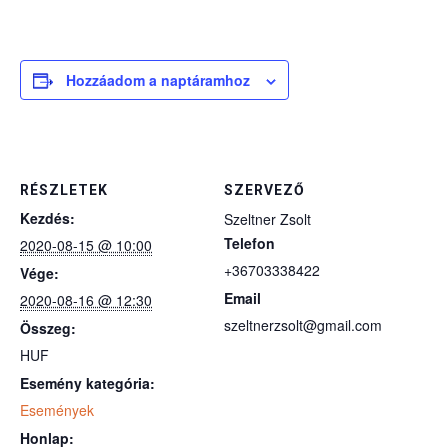
Hozzáadom a naptáramhoz
RÉSZLETEK
SZERVEZŐ
Kezdés:
Szeltner Zsolt
Telefon
2020-08-15 @ 10:00
+36703338422
Vége:
Email
2020-08-16 @ 12:30
szeltnerzsolt@gmail.com
Összeg:
HUF
Esemény kategória:
Események
Honlap: