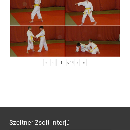
«
‹
of
4
›
»
Szeltner Zsolt interjú