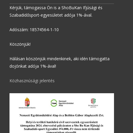
Kérjük, támogassa Ön is a ShoBuKan Ifjúsági és
Szabadidősport-egyesületet adója 1%-ával.
Adószám: 18574564-1-10
Köszönjük!
Hálásan köszönjük mindenkinek, aki idén támogatta
dojónkat adója 1%-ával!
Közhasznúsági jelentés