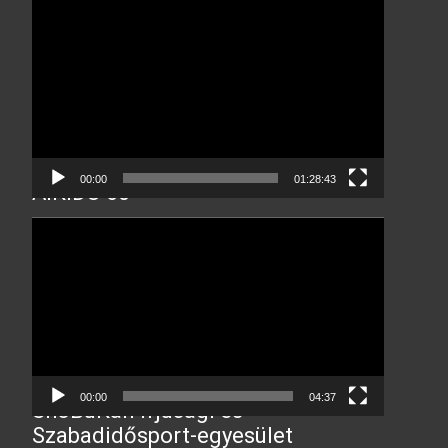
Video
Player
00:00
01:28:43
AIKIDO 60
Video
Player
00:00
04:37
ShoBuKan Ifjúsági és
Szabadidősport-egyesület