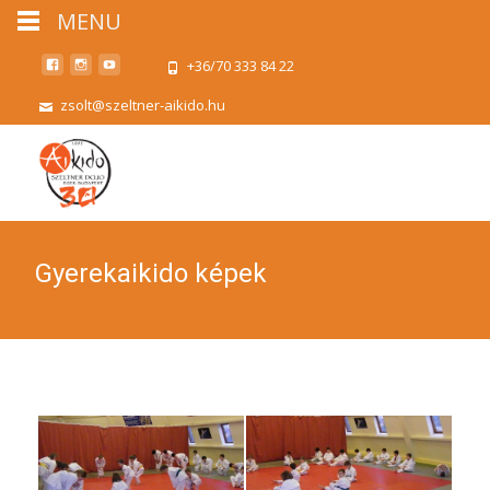
MENU
+36/70 333 84 22
zsolt@szeltner-aikido.hu
Gyerekaikido képek