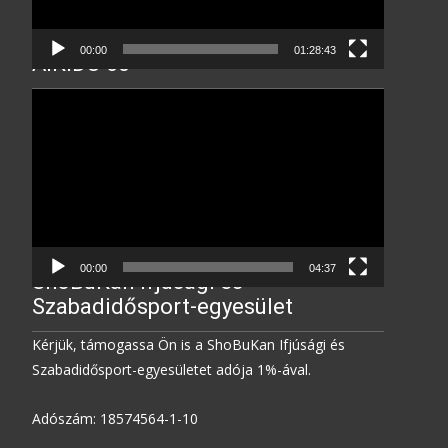
00:00
01:28:43
AIKIDO 60
Video
Player
00:00
04:37
ShoBuKan Ifjúsági és
Szabadidősport-egyesület
Kérjük, támogassa Ön is a ShoBuKan Ifjúsági és
Szabadidősport-egyesületet adója 1%-ával.
Adószám: 18574564-1-10