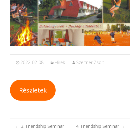
2022-02-08
Hírek
Szeltner Zsolt
Részletek
Post
←
3. Friendship Seminar￼
4. Friendship Seminar
→