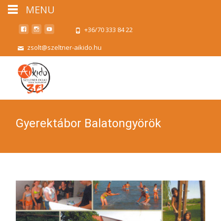
MENU
+36/70 333 84 22
zsolt@szeltner-aikido.hu
Gyerektábor Balatongyörök￼