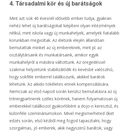
4. Társadalmi kör és új barátságok
Mint azt sok 40 évesnél idősebb ember tudja, gyakran
nehéz lehet új barátságokat kiépíteni olyan intézmények
nélkül, mint iskola vagy új munkahelyek, amelyek fiatalabb
korunkban megvoltak. Az életünk elején állandóan
bemutattak minket az új embereknek, mint pl. az
osztálytársaink és munkatársaink, amikor egyik
munkahelyről a másikra váltottunk. Az öregedéssel
szakmai helyzetünk stabilizálódik és kevésbé valószínű,
hogy sokféle emberrel találkozunk, akikkel barátok
lehetünk. Az aikido tökéletes ennek kompenzálására.
Nemcsak az első napod során kerülsz bemutatásra az új
tréningpartnerek széles körének, hanem folyamatosan új
emberekkel találkozol gyakorlóként a dojo-n keresztül, és
különféle szemináriumokon. Mivel megismerheted őket
edzés során, első kézből meg fogod tapasztalni, hogy
szorgalmas, jó emberek, akik nagyszerű barátok, vagy