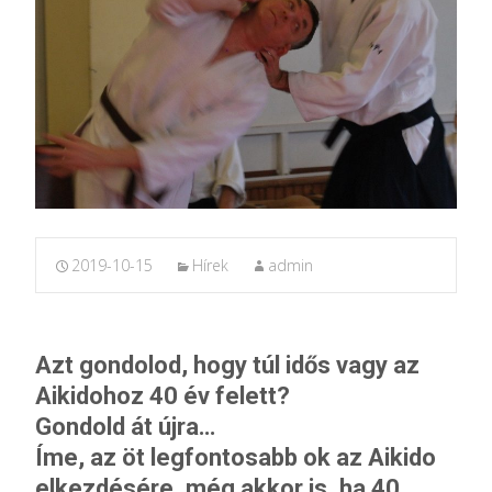
2019-10-15
Hírek
admin
Azt gondolod, hogy túl idős vagy az
Aikidohoz 40 év felett?
Gondold át újra…
Íme, az öt legfontosabb ok az Aikido
elkezdésére, még akkor is, ha 40