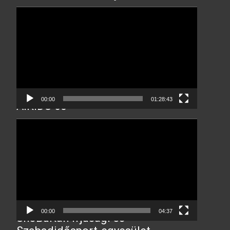
Video
Player
00:00
01:28:43
AIKIDO 60
Video
Player
00:00
04:37
ShoBuKan Ifjúsági és