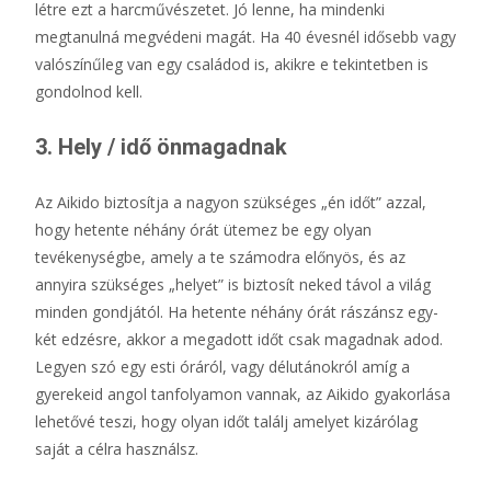
létre ezt a harcművészetet. Jó lenne, ha mindenki
megtanulná megvédeni magát. Ha 40 évesnél idősebb vagy
valószínűleg van egy családod is, akikre e tekintetben is
gondolnod kell.
3. Hely / idő önmagadnak
Az Aikido biztosítja a nagyon szükséges „én időt” azzal,
hogy hetente néhány órát ütemez be egy olyan
tevékenységbe, amely a te számodra előnyös, és az
annyira szükséges „helyet” is biztosít neked távol a világ
minden gondjától. Ha hetente néhány órát rászánsz egy-
két edzésre, akkor a megadott időt csak magadnak adod.
Legyen szó egy esti óráról, vagy délutánokról amíg a
gyerekeid angol tanfolyamon vannak, az Aikido gyakorlása
lehetővé teszi, hogy olyan időt találj amelyet kizárólag
saját a célra használsz.