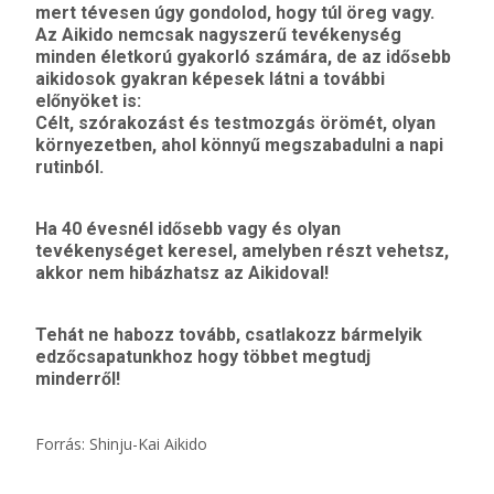
mert tévesen úgy gondolod, hogy túl öreg vagy.
Az Aikido nemcsak nagyszerű tevékenység
minden életkorú gyakorló számára, de az idősebb
aikidosok gyakran képesek látni a további
előnyöket is:
Célt, szórakozást és testmozgás örömét, olyan
környezetben, ahol könnyű megszabadulni a napi
rutinból.
Ha 40 évesnél idősebb vagy és olyan
tevékenységet keresel, amelyben részt vehetsz,
akkor nem hibázhatsz az Aikidoval!
Tehát ne habozz tovább, csatlakozz bármelyik
edzőcsapatunkhoz hogy többet megtudj
minderről!
Forrás: Shinju-Kai Aikido