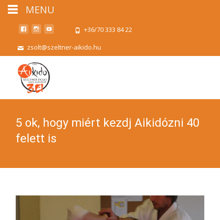
MENU
+36/70 333 84 22
zsolt@szeltner-aikido.hu
5 ok, hogy miért kezdj Aikidózni 40
felett is