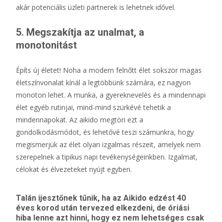
akár potenciális üzleti partnerek is lehetnek idővel.
5. Megszakítja az unalmat, a
monotonitást
Építs új életet! Noha a modern felnőtt élet sokszor magas
életszínvonalat kínál a legtöbbünk számára, ez nagyon
monoton lehet. A munka, a gyereknevelés és a mindennapi
élet egyéb rutinjai, mind-mind szürkévé tehetik a
mindennapokat. Az aikido megtöri ezt a
gondolkodásmódot, és lehetővé teszi számunkra, hogy
megismerjük az élet olyan izgalmas részeit, amelyek nem
szerepelnek a tipikus napi tevékenységeinkben. Izgalmat,
célokat és élvezeteket nyújt egyben.
Talán ijesztőnek tűnik, ha az Aikido edzést 40
éves korod után tervezed elkezdeni, de óriási
hiba lenne azt hinni, hogy ez nem lehetséges csak