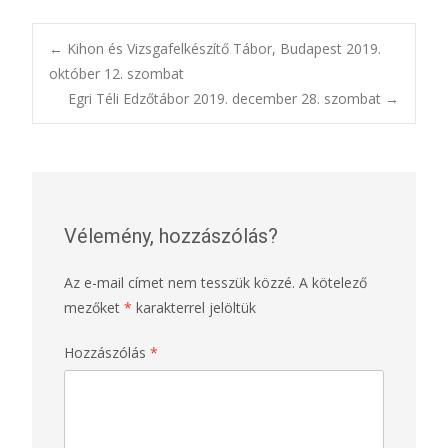
Post
←
Kihon és Vizsgafelkészítő Tábor, Budapest 2019.
október 12. szombat
Egri Téli Edzőtábor 2019. december 28. szombat
→
navigation
Vélemény, hozzászólás?
Az e-mail címet nem tesszük közzé.
A kötelező
mezőket
*
karakterrel jelöltük
Hozzászólás
*