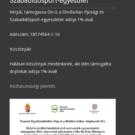
Szabadidősport-egyesület
Kérjük, támogassa Ön is a ShoBuKan Ifjúsági és
Szabadidősport-egyesületet adója 1%-ával.
Adószám: 18574564-1-10
Köszönjük!
Hálásan köszönjük mindenkinek, aki idén támogatta
dojónkat adója 1%-ával!
Közhasznúsági jelentés