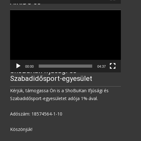
AIKIDO 60
Video
Player
00:00
04:37
ShoBuKan Ifjúsági és
Szabadidősport-egyesület
Kérjük, támogassa Ön is a ShoBuKan Ifjúsági és
Szabadidősport-egyesületet adója 1%-ával.
Adószám: 18574564-1-10
Köszönjük!