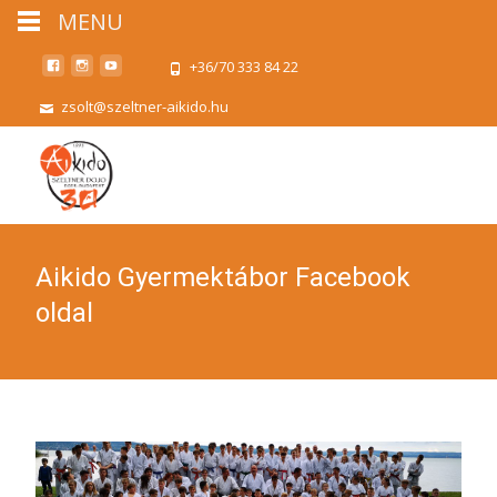
MENU
+36/70 333 84 22
zsolt@szeltner-aikido.hu
Aikido Gyermektábor Facebook
oldal