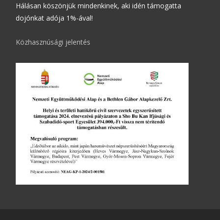
Hálásan köszönjük mindenkinek, aki idén támogatta
dojónkat adója 1%-ával!
Közhasznúsági jelentés