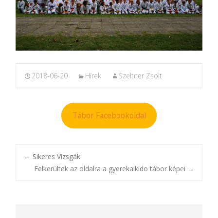
2018-06-20
Hírek
Szeltner Zsolt
Tábor Facebookoldal
Post
←
Sikeres Vizsgák
Felkerültek az oldalra a gyerekaikido tábor képei
→
navigation