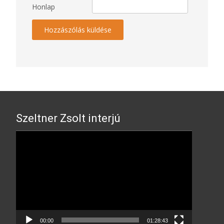
Honlap
Szeltner Zsolt interjú
Video
Player
00:00
01:28:43