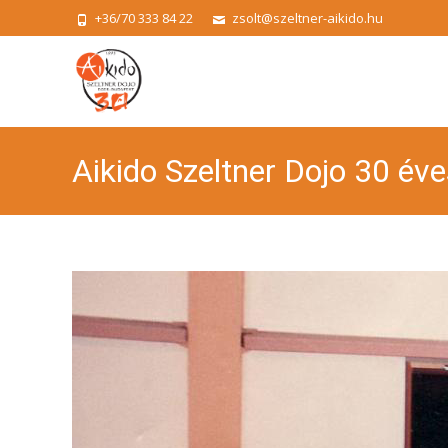
+36/70 333 84 22
zsolt@szeltner-aikido.hu
Aikido Szeltner Dojo 30 éve