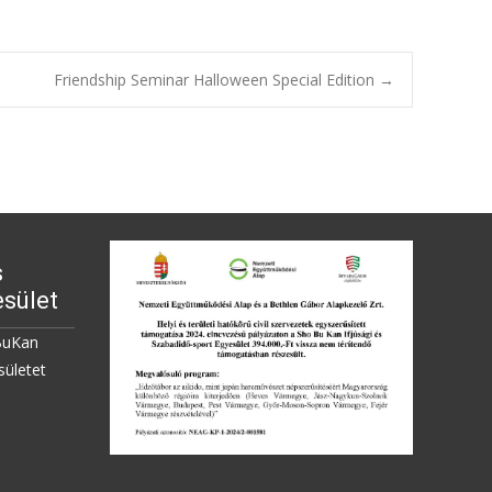
Friendship Seminar Halloween Special Edition
→
s
sület
BuKan
sületet