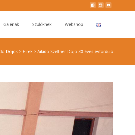
Galériák
Szülőknek
Webshop
ido Dojók
>
Hírek
>
Aikido Szeltner Dojo 30 éves évforduló