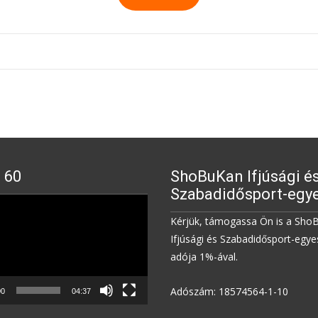
 60
ShoBuKan Ifjúsági é
Szabadidősport-egye
Kérjük, támogassa Ön is a Sho
Ifjúsági és Szabadidősport-egye
adója 1%-ával.
Adószám: 18574564-1-10
00
04:37