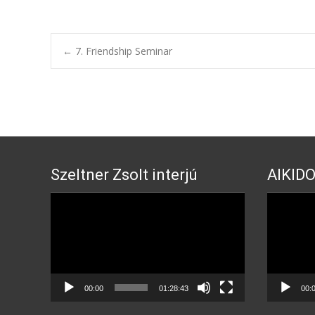
Post
←
7. Friendship Seminar
navigation
Szeltner Zsolt interjú
AIKIDO
Video
Video
Player
Player
00:00
01:28:43
00: