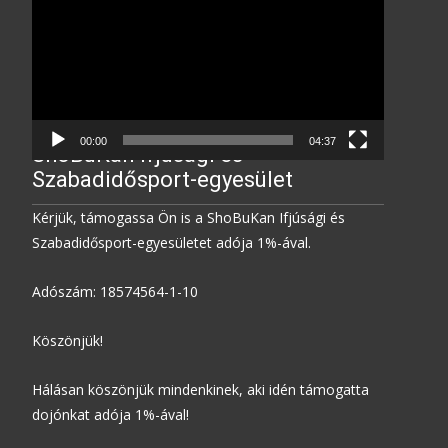
00:00
04:37
ShoBuKan Ifjúsági és
Szabadidősport-egyesület
Kérjük, támogassa Ön is a ShoBuKan Ifjúsági és
Szabadidősport-egyesületet adója 1%-ával.
Adószám: 18574564-1-10
Köszönjük!
Hálásan köszönjük mindenkinek, aki idén támogatta
dojónkat adója 1%-ával!