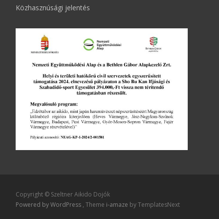
Közhasznúsági jelentés
Copyright © Szeltner Aikido Dojók
Powered by WordPress
, Theme
i-amaze
by TemplatesNext