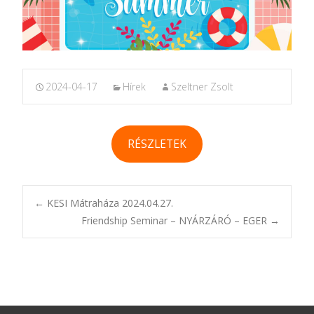
2024-04-17
Hírek
Szeltner Zsolt
RÉSZLETEK
Post
←
KESI Mátraháza 2024.04.27.
Friendship Seminar – NYÁRZÁRÓ – EGER
→
navigation