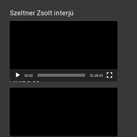
Szeltner Zsolt interjú
Video
Player
00:00
01:28:43
AIKIDO 60
Video
Player