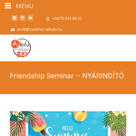
MENU
+36/70 333 84 22
zsolt@szeltner-aikido.hu
Friendship Seminar – NYÁRINDÍTÓ