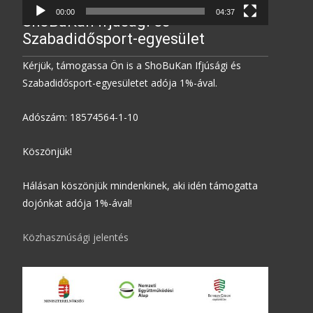
00:00
04:37
ShoBuKan Ifjúsági és
Szabadidősport-egyesület
Kérjük, támogassa Ön is a ShoBuKan Ifjúsági és
Szabadidősport-egyesületet adója 1%-ával.
Adószám: 18574564-1-10
Köszönjük!
Hálásan köszönjük mindenkinek, aki idén támogatta
dojónkat adója 1%-ával!
Közhasznúsági jelentés