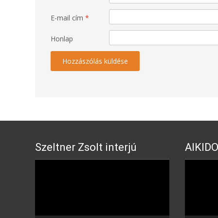
E-mail cím
*
Honlap
Szeltner Zsolt interjú
AIKIDO
Video
Video
Player
Player