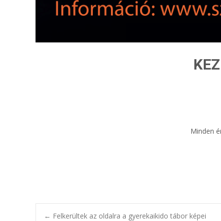
KEZ
Minden ér
←
Felkerültek az oldalra a gyerekaikido tábor képei