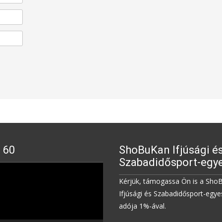
 60
ShoBuKan Ifjúsági é
Szabadidősport-egye
Kérjük, támogassa Ön is a Sho
Ifjúsági és Szabadidősport-egye
adója 1%-ával.