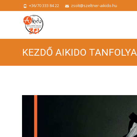
+36/70 333 84 22
zsolt@szeltner-aikido.hu
KEZDŐ AIKIDO TANFOLY