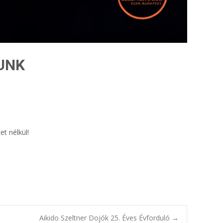
TUNK
et nélkül!
Aikido Szeltner Dojók 25. Éves Évforduló
→