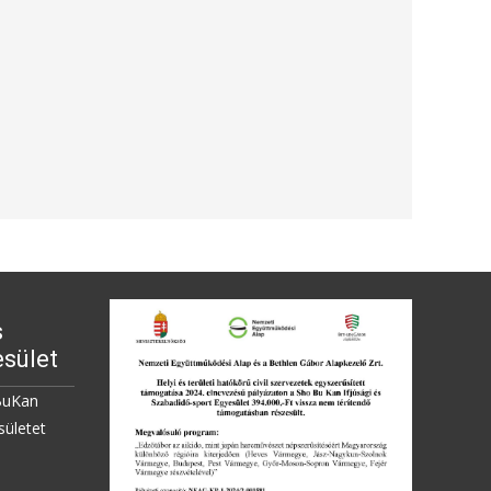
s
sület
BuKan
sületet