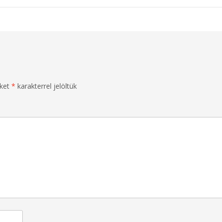
őket
*
karakterrel jelöltük