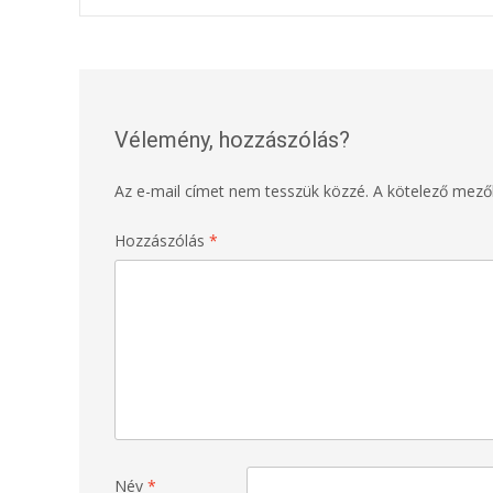
Post
navigation
Vélemény, hozzászólás?
Az e-mail címet nem tesszük közzé.
A kötelező mez
Hozzászólás
*
Név
*