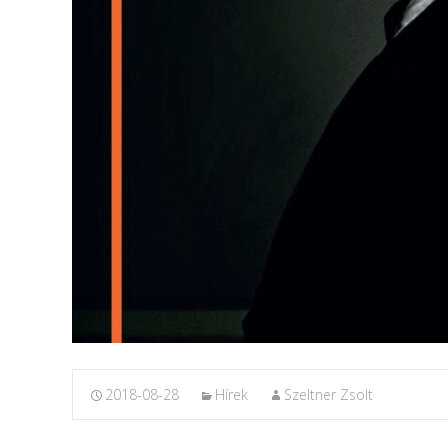
2018-08-28
Hírek
Szeltner Zsolt