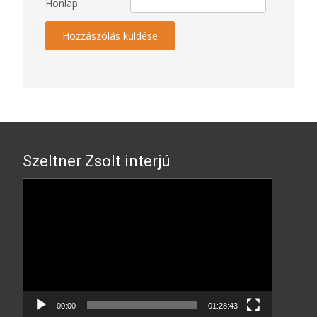
Honlap
Szeltner Zsolt interjú
Video
Player
00:00
01:28:43
AIKIDO 60