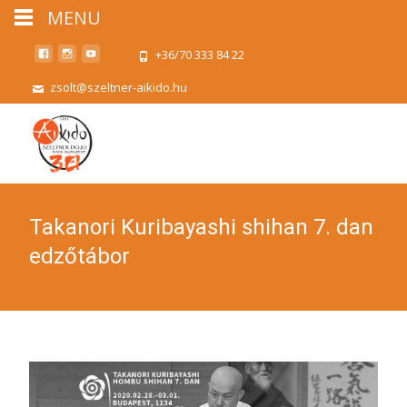
MENU
+36/70 333 84 22
zsolt@szeltner-aikido.hu
Takanori Kuribayashi shihan 7. dan
edzőtábor