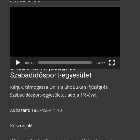
Video
Player
00:00
04:37
ShoBuKan Ifjúsági és
Szabadidősport-egyesület
Kérjük, támogassa Ön is a ShoBuKan Ifjúsági és
Szabadidősport-egyesületet adója 1%-ával.
Adószám: 18574564-1-10
Köszönjük!