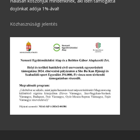
Hálásan köszönjük mindenkinek, aki idén támogatta
dojónkat adója 1%-ával!
Közhasznúsági jelentés