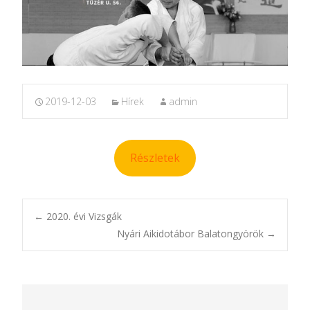
2019-12-03
Hírek
admin
Részletek
Post
←
2020. évi Vizsgák
Nyári Aikidotábor Balatongyörök
→
navigation